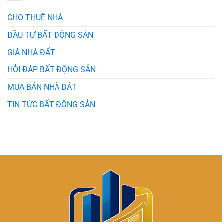
Động
Xu
Sản
Hướng
CHO THUÊ NHÀ
Mới
Nhất
ĐẦU TƯ BẤT ĐỘNG SẢN
Cùng
Bất
GIÁ NHÀ ĐẤT
Động
Sản
HỎI ĐÁP BẤT ĐỘNG SẢN
MUA BÁN NHÀ ĐẤT
TIN TỨC BẤT ĐỘNG SẢN