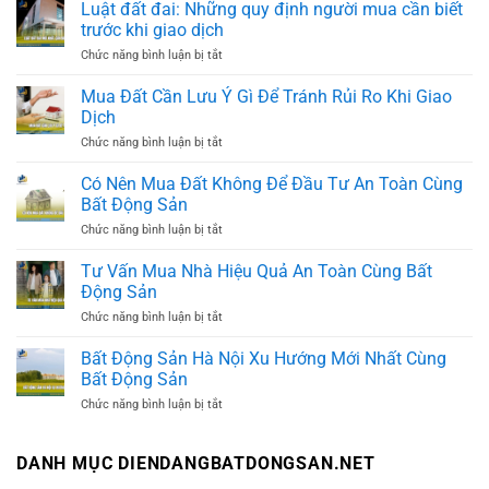
Luật đất đai: Những quy định người mua cần biết
trước khi giao dịch
Chức năng bình luận bị tắt
ở
Luật
đất
Mua Đất Cần Lưu Ý Gì Để Tránh Rủi Ro Khi Giao
đai:
Dịch
Những
quy
Chức năng bình luận bị tắt
ở
định
Mua
người
Đất
Có Nên Mua Đất Không Để Đầu Tư An Toàn Cùng
mua
Cần
Bất Động Sản
cần
Lưu
biết
Ý
Chức năng bình luận bị tắt
ở
trước
Gì
Có
khi
Để
Nên
Tư Vấn Mua Nhà Hiệu Quả An Toàn Cùng Bất
giao
Tránh
Mua
dịch
Động Sản
Rủi
Đất
Ro
Không
Chức năng bình luận bị tắt
ở
Khi
Để
Tư
Giao
Đầu
Vấn
Bất Động Sản Hà Nội Xu Hướng Mới Nhất Cùng
Dịch
Tư
Mua
Bất Động Sản
An
Nhà
Toàn
Hiệu
Chức năng bình luận bị tắt
ở
Cùng
Quả
Bất
Bất
An
Động
Động
Toàn
Sản
Sản
DANH MỤC DIENDANGBATDONGSAN.NET
Cùng
Hà
Bất
Nội