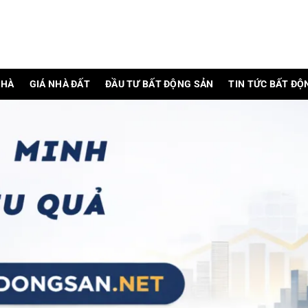
NHÀ
GIÁ NHÀ ĐẤT
ĐẦU TƯ BẤT ĐỘNG SẢN
TIN TỨC BẤT ĐỘ