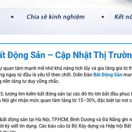
ất Động Sản – Cập Nhật Thị Trườ
ự quan tâm mạnh mẽ nhờ khả năng tích lũy và gia tăng giá trị the
ng ngay từ đầu là yếu tố then chốt. Diễn Đàn
Bất Động Sản
mang
ng nền tảng tư duy vững chắc.
, lượng tìm kiếm bất động sản tại các đô thị lớn bắt đầu phục h
Nội ghi nhận mức quan tâm tăng từ 15–30%, đặc biệt tại nơi 
 bất động sản tại Hà Nội, TP.HCM, Bình Dương và Đà Nẵng ghi 
hời kỳ siết tín dụng. Các báo cáo từ Bộ Xây dựng và Hiệp hội B