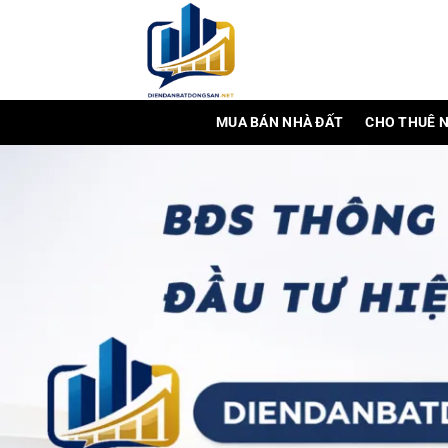
Bỏ
qua
nội
dung
MUA BÁN NHÀ ĐẤT
CHO THUÊ 