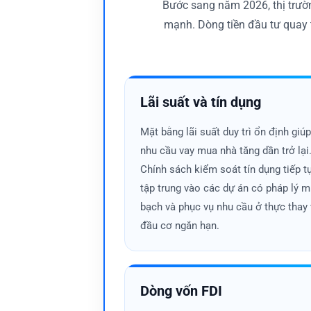
Bước sang năm 2026, thị trườn
mạnh. Dòng tiền đầu tư quay 
Lãi suất và tín dụng
Biến động cung cầu phản ánh gi
Mặt bằng lãi suất duy trì ổn định giú
Cung cầu thay đổi liên tục tạo nên nhị
nhu cầu vay mua nhà tăng dần trở lại
mạnh. Giai đoạn dư cung lại khiến thị 
Chính sách kiểm soát tín dụng tiếp t
hấp thụ giúp nhận ra dấu hiệu sớm của
tập trung vào các dự án có pháp lý m
Dòng tiền dịch chuyển theo xu
bạch và phục vụ nhu cầu ở thực thay 
đầu cơ ngắn hạn.
Dòng tiền trong Bất Động Sản không đứn
thường chuyển sang vùng ven hoặc các 
hội trước khi thị trường bùng nổ.
Dòng vốn FDI
Thực tế trên thị trường cho thấy dòng 
mạnh. Nhiều nhà đầu tư cá nhân chuyển