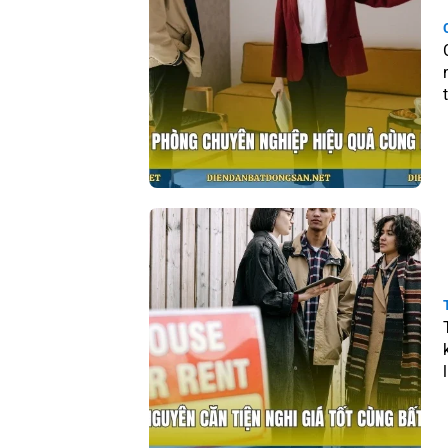
Hành trình hình thành giá 
Giá trị của một tài sản không hình thàn
xa hơn những biến động tức thời để xây
Cho Thuê Văn Phòng Chuyên Nghiệp
Hiệu Quả Cùng Bất Động Sản
Thuê Nhà Nguyên Căn Tiện Nghi Giá
Tốt Cùng Bất Động Sản