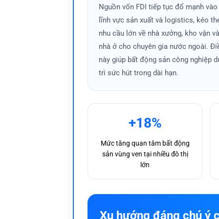
Nguồn vốn FDI tiếp tục đổ mạnh vào
Nhiều khu vực hưởng lợi từ các dự án
lĩnh vực sản xuất và logistics, kéo t
thu hút dòng tiền đầu tư nhờ khả năng 
nhu cầu lớn về nhà xưởng, kho vận v
nhà ở cho chuyên gia nước ngoài. Đi
Tác động kinh tế vĩ mô đến từ
này giúp bất động sản công nghiệp d
Những yếu tố như lãi suất, chính sách 
trì sức hút trong dài hạn.
tăng kéo theo giao dịch sôi động ở nhiề
sang chiến lược dài hạn.
Chính sách điều hành của Ngân hàng Nh
+18%
bất động sản trong từng giai đoạn.
Cách đọc vị cơ hội trong 
Mức tăng quan tâm bất động
sản vùng ven tại nhiều đô thị
Không phải lúc nào thị trường cũng man
lớn
điểm giúp nhà đầu tư trong Bất Động Sả
Xu hướng đáng chú ý c