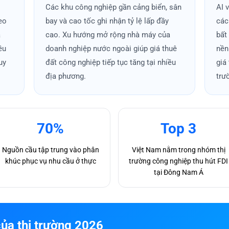
Các khu công nghiệp gần cảng biển, sân
AI 
 hạ tầng như Vành Đai 3 TP.HCM, sân bay Long Thành hay cao 
heo
bay và cao tốc ghi nhận tỷ lệ lấp đầy
các
kết nối liên vùng ngày càng hoàn thiện.
à
cao. Xu hướng mở rộng nhà máy của
bất
ều
doanh nghiệp nước ngoài giúp giá thuê
nền
ng phân khúc
uy
đất công nghiệp tiếp tục tăng tại nhiều
giá
tín dụng hay tăng trưởng GDP ảnh hưởng trực tiếp đến Bất Động 
địa phương.
trư
u phân khúc. Ngược lại, chính sách siết tín dụng khiến thị trư
à nước cùng tốc độ giải ngân đầu tư công ảnh hưởng trực tiếp
70%
Top 3
từng thời điểm
Nguồn cầu tập trung vào phân
Việt Nam nằm trong nhóm thị
khúc phục vụ nhu cầu ở thực
trường công nghiệp thu hút FDI
g lại lợi nhuận như nhau, mỗi giai đoạn đều tồn tại những cơ hộ
tại Đông Nam Á
n tối ưu hóa hiệu quả và hạn chế rủi ro.
ủa thị trường 2026