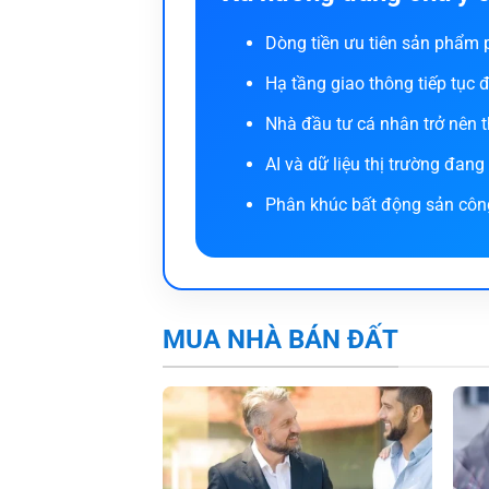
Dòng tiền ưu tiên sản phẩm p
Hạ tầng giao thông tiếp tục 
Nhà đầu tư cá nhân trở nên 
AI và dữ liệu thị trường đan
Phân khúc bất động sản công n
MUA NHÀ BÁN ĐẤT
Nhận diện khu vực có tiềm năn