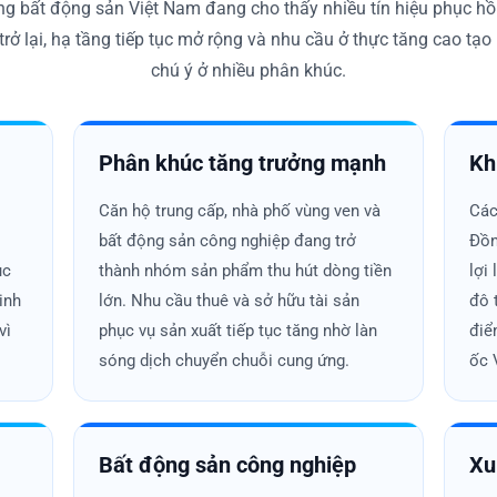
g bất động sản Việt Nam đang cho thấy nhiều tín hiệu phục hồi 
trở lại, hạ tầng tiếp tục mở rộng và nhu cầu ở thực tăng cao t
chú ý ở nhiều phân khúc.
Chu kỳ thị trường bất động sản
Phân khúc tăng trưởng mạnh
Kh
ai đoạn phát triển
p
Căn hộ trung cấp, nhà phố vùng ven và
Các
p điệu riêng của Bất Động Sản, khi nguồn cung khan hiếm thì giá
.
bất động sản công nghiệp đang trở
Đồn
trường chững lại, buộc nhà đầu tư phải điều chỉnh chiến lược. Q
ục
thành nhóm sản phẩm thu hút dòng tiền
lợi
 chu kỳ.
inh
lớn. Nhu cầu thuê và sở hữu tài sản
đô 
 hướng đầu tư
vì
phục vụ sản xuất tiếp tục tăng nhờ làn
điể
sóng dịch chuyển chuỗi cung ứng.
ốc 
g yên mà luôn tìm đến nơi có khả năng sinh lời tốt hơn. Khi c
tỉnh có hạ tầng phát triển. Nhà đầu tư nhạy bén thường theo s
Bất động sản công nghiệp
Xu
tiền giai đoạn gần đây có xu hướng ưu tiên các khu vực có giá 
 từ căn hộ trung tâm sang đất nền vùng ven nhằm tối ưu biên t