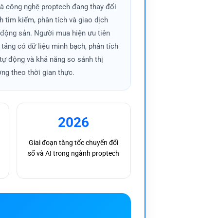
và công nghệ proptech đang thay đổi
tốc Bắc Nam đang trở thành tâm điểm
h tìm kiếm, phân tích và giao dịch
 động sản. Người mua hiện ưu tiên
 tảng có dữ liệu minh bạch, phân tích
 tự động và khả năng so sánh thị
Sản. Khi lãi suất thấp, nhu cầu vay vốn
ờng theo thời gian thực.
ờng trầm lắng và buộc nhà đầu tư chuyển
 đến thanh khoản và tâm lý thị trường
2026
Giai đoạn tăng tốc chuyển đổi
số và AI trong ngành proptech
i riêng biệt. Khả năng đọc vị đúng thời