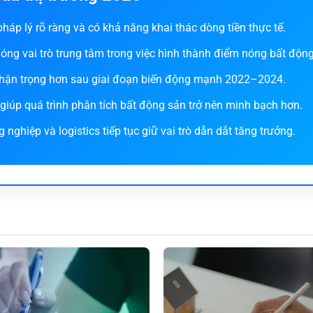
háp lý rõ ràng và có khả năng khai thác dòng tiền thực tế.
đóng vai trò trung tâm trong việc hình thành điểm nóng bất độn
thận trọng hơn sau giai đoạn biến động mạnh 2022–2024.
g giúp quá trình phân tích bất động sản trở nên minh bạch hơn.
ghiệp và logistics tiếp tục giữ vai trò dẫn dắt tăng trưởng.
Phân tích cơ hội bất động sản
g tăng trưởng