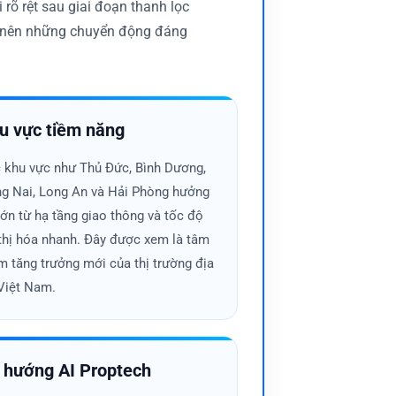
rõ rệt sau giai đoạn thanh lọc
ạo nên những chuyển động đáng
u vực tiềm năng
 khu vực như Thủ Đức, Bình Dương,
 dễ bị đẩy lên cao và thanh khoản tăng
g Nai, Long An và Hải Phòng hưởng
uan sát số lượng dự án mở bán và tỷ lệ
 lớn từ hạ tầng giao thông và tốc độ
thị hóa nhanh. Đây được xem là tâm
m tăng trưởng mới của thị trường địa
Việt Nam.
ăn hộ trung tâm bão hòa, dòng vốn
át biến động dòng tiền để đón đầu cơ
 hướng AI Proptech
còn thấp nhưng hạ tầng đang phát triển
ăng giá trong trung hạn.