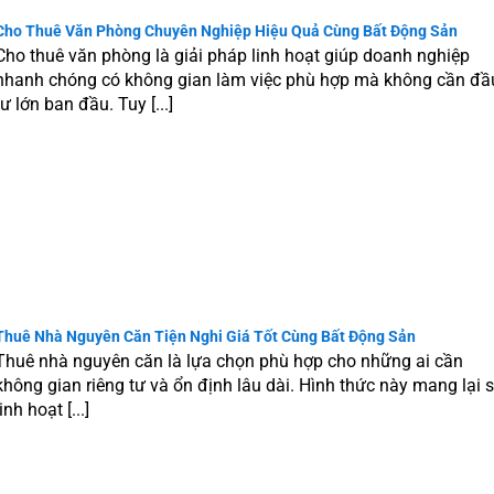
trị tài sản bền vững
Cho Thuê Văn Phòng Chuyên Nghiệp Hiệu Quả Cùng Bất Động Sản
Cho thuê văn phòng là giải pháp linh hoạt giúp doanh nghiệp
h trong thời gian ngắn mà là kết quả của nhiều yếu tố tích lũy.
nhanh chóng có không gian làm việc phù hợp mà không cần đầ
 dựng chiến lược dài hạn.
tư lớn ban đầu. Tuy [...]
Thuê Nhà Nguyên Căn Tiện Nghi Giá Tốt Cùng Bất Động Sản
Thuê nhà nguyên căn là lựa chọn phù hợp cho những ai cần
không gian riêng tư và ổn định lâu dài. Hình thức này mang lại 
linh hoạt [...]