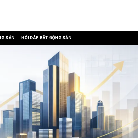
NG SẢN
HỎI ĐÁP BẤT ĐỘNG SẢN