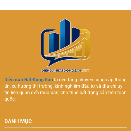
Diễn đàn Bất Động Sản
là nền tảng chuyên cung cấp thông
tin, xu hướng thị trường, kinh nghiệm đầu tư và địa chỉ uy
tín liên quan đến mua bán, cho thuê bất động sản trên toàn
quốc.
DANH MỤC