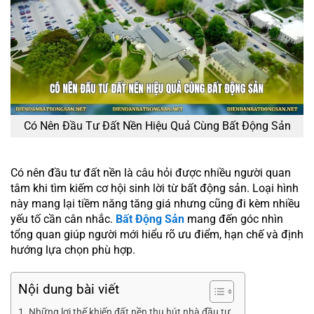
Có Nên Đầu Tư Đất Nền Hiệu Quả Cùng Bất Động Sản
Có nên đầu tư đất nền là câu hỏi được nhiều người quan
tâm khi tìm kiếm cơ hội sinh lời từ bất động sản. Loại hình
này mang lại tiềm năng tăng giá nhưng cũng đi kèm nhiều
yếu tố cần cân nhắc.
Bất Động Sản
mang đến góc nhìn
tổng quan giúp người mới hiểu rõ ưu điểm, hạn chế và định
hướng lựa chọn phù hợp.
Nội dung bài viết
Những lợi thế khiến đất nền thu hút nhà đầu tư