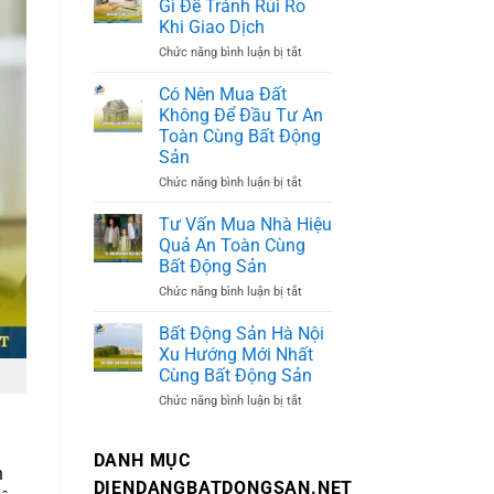
Gì Để Tránh Rủi Ro
Những
Khi Giao Dịch
quy
định
Chức năng bình luận bị tắt
ở
người
Mua
mua
Đất
Có Nên Mua Đất
cần
Cần
biết
Không Để Đầu Tư An
Lưu
trước
Toàn Cùng Bất Động
Ý
khi
Gì
Sản
giao
Để
dịch
Chức năng bình luận bị tắt
ở
Tránh
Có
Rủi
Nên
Ro
Tư Vấn Mua Nhà Hiệu
Mua
Khi
Quả An Toàn Cùng
Đất
Giao
Bất Động Sản
Không
Dịch
Để
Chức năng bình luận bị tắt
ở
Đầu
Tư
Tư
Vấn
Bất Động Sản Hà Nội
An
Mua
Toàn
Xu Hướng Mới Nhất
Nhà
Cùng
Cùng Bất Động Sản
Hiệu
Bất
Quả
Động
Chức năng bình luận bị tắt
ở
An
Sản
Bất
Toàn
Động
Cùng
Sản
DANH MỤC
Bất
Hà
h
Động
Nội
DIENDANGBATDONGSAN.NET
Sản