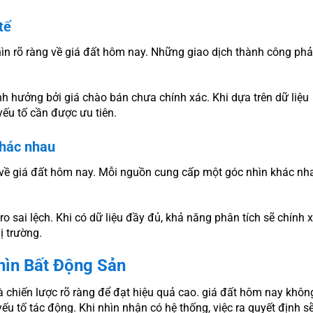
tế
nhìn rõ ràng về giá đất hôm nay. Những giao dịch thành công ph
ảnh hưởng bởi giá chào bán chưa chính xác. Khi dựa trên dữ liệu
yếu tố cần được ưu tiên.
khác nhau
 về giá đất hôm nay. Mỗi nguồn cung cấp một góc nhìn khác nh
 ro sai lệch. Khi có dữ liệu đầy đủ, khả năng phân tích sẽ chính 
ị trường.
hìn Bất Động Sản
và chiến lược rõ ràng để đạt hiệu quả cao. giá đất hôm nay khôn
yếu tố tác động. Khi nhìn nhận có hệ thống, việc ra quyết định s