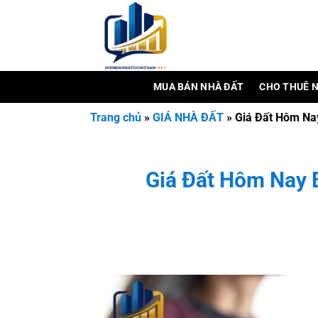
Bỏ
qua
nội
dung
MUA BÁN NHÀ ĐẤT
CHO THUÊ 
Trang chủ
»
GIÁ NHÀ ĐẤT
»
Giá Đất Hôm Na
Giá Đất Hôm Nay 