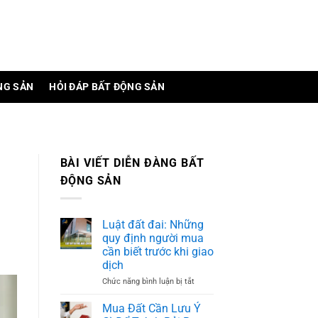
NG SẢN
HỎI ĐÁP BẤT ĐỘNG SẢN
BÀI VIẾT DIỄN ĐÀNG BẤT
ĐỘNG SẢN
Luật đất đai: Những
quy định người mua
cần biết trước khi giao
dịch
Chức năng bình luận bị tắt
ở
Luật
đất
Mua Đất Cần Lưu Ý
đai: