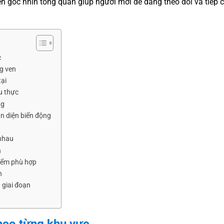
 góc nhìn tổng quan giúp người mới dễ dàng theo dõi và tiếp 
c
ng ven
tại
u thực
ng
n diện biến động
 nhau
n
điểm phù hợp
h
 giai đoạn
theo từng khu vực