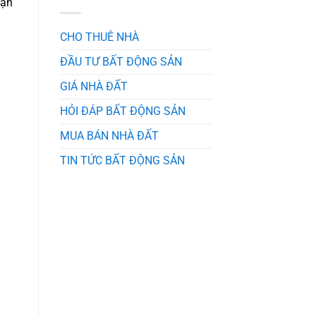
cận
Xu
Hướng
Mới
CHO THUÊ NHÀ
Nhất
Cùng
Bất
ĐẦU TƯ BẤT ĐỘNG SẢN
Động
Sản
GIÁ NHÀ ĐẤT
HỎI ĐÁP BẤT ĐỘNG SẢN
MUA BÁN NHÀ ĐẤT
TIN TỨC BẤT ĐỘNG SẢN