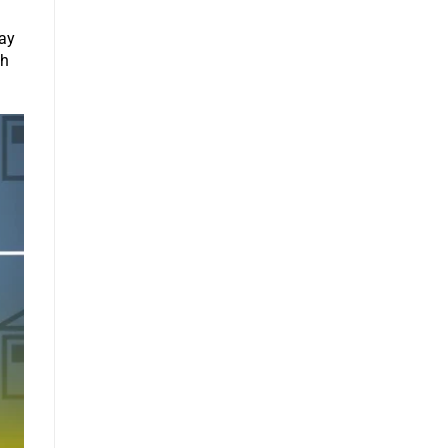
nay
ch