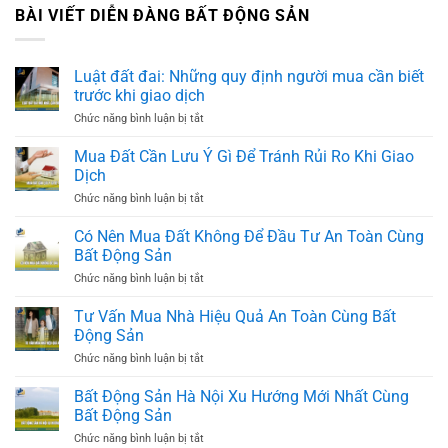
BÀI VIẾT DIỄN ĐÀNG BẤT ĐỘNG SẢN
Luật đất đai: Những quy định người mua cần biết
trước khi giao dịch
Chức năng bình luận bị tắt
ở
Luật
đất
Mua Đất Cần Lưu Ý Gì Để Tránh Rủi Ro Khi Giao
đai:
Dịch
Những
quy
Chức năng bình luận bị tắt
ở
định
Mua
người
Đất
Có Nên Mua Đất Không Để Đầu Tư An Toàn Cùng
mua
Cần
Bất Động Sản
cần
Lưu
biết
Ý
Chức năng bình luận bị tắt
ở
trước
Gì
Có
khi
Để
Nên
Tư Vấn Mua Nhà Hiệu Quả An Toàn Cùng Bất
giao
Tránh
Mua
dịch
Động Sản
Rủi
Đất
Ro
Không
Chức năng bình luận bị tắt
ở
Khi
Để
Tư
Giao
Đầu
Vấn
Bất Động Sản Hà Nội Xu Hướng Mới Nhất Cùng
Dịch
Tư
Mua
Bất Động Sản
An
Nhà
Toàn
Hiệu
Chức năng bình luận bị tắt
ở
Cùng