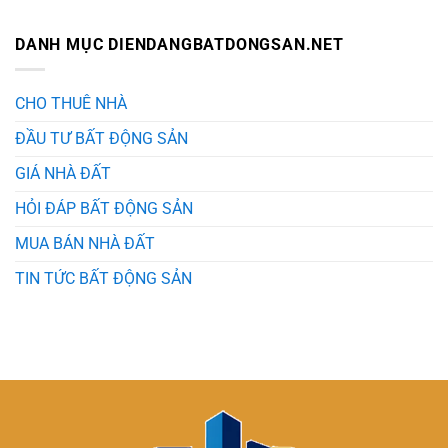
Quả
Bất
Bất
An
Động
Động
Toàn
Sản
Sản
DANH MỤC DIENDANGBATDONGSAN.NET
Cùng
Hà
Bất
Nội
Động
Xu
Sản
Hướng
CHO THUÊ NHÀ
Mới
Nhất
ĐẦU TƯ BẤT ĐỘNG SẢN
Cùng
Bất
GIÁ NHÀ ĐẤT
Động
Sản
HỎI ĐÁP BẤT ĐỘNG SẢN
MUA BÁN NHÀ ĐẤT
TIN TỨC BẤT ĐỘNG SẢN